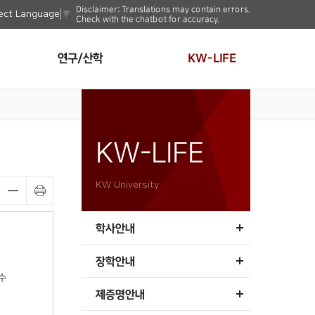
Disclaimer: Translations may contain errors.
ect Language
▼
Check with the chatbot for accuracy.
연구/산학
KW-LIFE
KW-LIFE
KW University
학사안내
장학안내
수
제증명안내