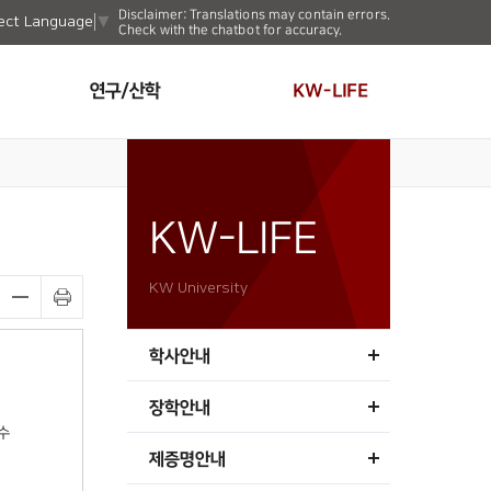
Disclaimer: Translations may contain errors.
ect Language
▼
Check with the chatbot for accuracy.
연구/산학
KW-LIFE
KW-LIFE
KW University
학사안내
장학안내
수
제증명안내