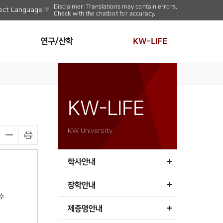
Disclaimer: Translations may contain errors.
ect Language
▼
Check with the chatbot for accuracy.
연구/산학
KW-LIFE
KW-LIFE
KW University
학사안내
장학안내
수
제증명안내