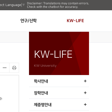
Disclaimer: Translations may contain errors.
ect Language
▼
Check with the chatbot for accuracy.
연구/산학
KW-LIFE
KW-LIFE
KW University
학사안내
장학안내
수
제증명안내