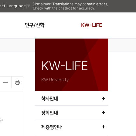
Disclaimer: Translations may contain errors.
ect Language
▼
Check with the chatbot for accuracy.
연구/산학
KW-LIFE
KW-LIFE
KW University
학사안내
장학안내
수
제증명안내