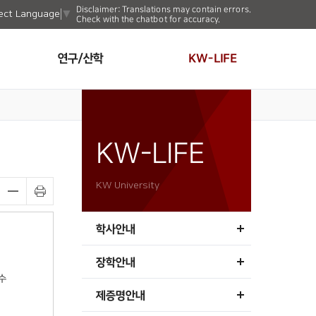
Disclaimer: Translations may contain errors.
ect Language
▼
Check with the chatbot for accuracy.
연구/산학
KW-LIFE
KW-LIFE
KW University
학사안내
장학안내
수
제증명안내