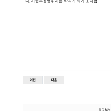
나
.
시험부정행위자는 학칙에 의거 조치함
이전
다음
담당부서 :