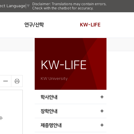
Disclaimer: Translations may contain errors.
ect Language
▼
Check with the chatbot for accuracy.
연구/산학
KW-LIFE
KW-LIFE
KW University
학사안내
장학안내
수
제증명안내