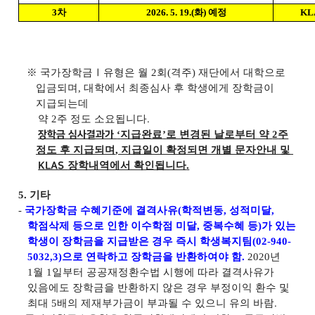
3
차
2026. 5. 19.(
화
)
예정
KL
※
국가장학금
Ⅰ
유형은 월
2
회
(
격주
)
재단에서 대학으로
입금되며
,
대학에서 최종심사 후 학생에게 장학금이
지급되는데
약
2
주 정도 소요됩니다
.
‘
지급완료
’
로 변경된 날로부터 약
2
주
장학금 심사결과가
정도 후 지급되며
,
지급일이 확정되면 개별 문자안내 및
장학내역에서 확인됩니다
.
KLAS
5.
기타
-
국가장학금 수혜기준에 결격사유
(
학적변동
,
성적미달
,
학점삭제 등으로 인한 이수학점 미달
,
중복수혜 등
)
가 있는
학생이 장학금을 지급받은 경우 즉시 학생복지팀
(02-940-
5032,3)
으로 연락하고 장학금을 반환하여야 함
.
2020
년
1
월
1
일부터 공공재정환수법 시행에 따라 결격사유가
있음에도 장학금을 반환하지 않은 경우 부정이익 환수 및
최대
5
배의 제재부가금이 부과될 수 있으니 유의 바람
.