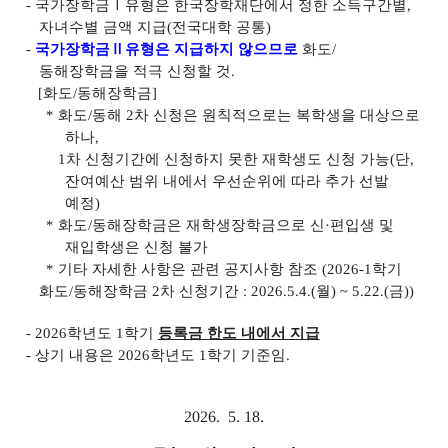
-
국가장학금
Ⅰ
유형은 한국장학재단에서 정한 소득구간별
,
자녀수별 금액 지급
(
전국대학 공통
)
-
국가장학금
Ⅱ
유형은 지급하지 않으므로
화도
/
동해장학금을 적극 신청할 것
.
[
화도
/
동해장학금
]
*
화도
/
동해
2
차 신청은 원칙적으로는 복학생을 대상으로
하나
,
1
차 신청기간에 신청하지 못한 재학생도 신청 가능
(
단
,
잔여예산 범위 내에서 우선순위에 따라 추가 선발
예정
)
*
화도
/
동해장학금은 재학생장학금으로 신
·
편입생 및
재입학생은 신청 불가
*
기타 자세한 사항은 관련 공지사항 참조 (2026-1학기
화도/동해장학금 2차 신청기간 : 2026.5.4.(월) ~ 5.22.(금))
- 2026
학년도
1
학기
등록금 한도 내에서 지급
-
상기 내용은
2026
학년도
1
학기 기준임
.
2026. 5. 18.