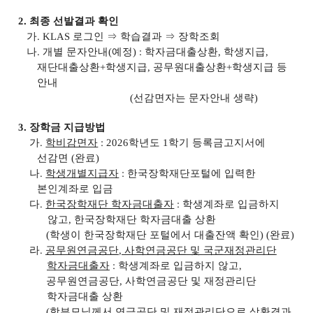
2.
최종 선발결과 확인
가
. KLAS
로그인
⇒
학습결과
⇒
장학조회
나
.
개별 문자안내
(
예정
) :
학자금대출상환
,
학생지급
,
재단대출상환
+
학생지급
,
공무원대출상환
+
학생지급 등
안내
(선감면자는 문자안내 생략)
3.
장학금 지급방법
가
.
학비감면자
: 2026
학년도
1
학기 등록금고지서에
선감면
(
완료
)
나
.
학생개별지급자
:
한국장학재단포털에 입력한
본인계좌로 입금
다
.
한국장학재단 학자금대출자
:
학생계좌로 입금하지
않고
,
한국장학재단 학자금대출 상환
(
학생이 한국장학재단 포털에서 대출잔액 확인
) (
완료
)
라
.
공무원연금공단
, 사학연금공단 및
국군재정관리단
학자금대출자
:
학생계좌로 입금하지 않고
,
공무원연금공단, 사학연금공단 및 재정관리단
학자금대출 상환
(
학부모님께서 연금공단 및 재정관리단으로 상환결과