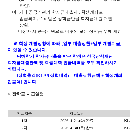
확인
)
마
.
기타 공공기관의 학자금대출자
:
학생계좌로
입금되며
,
수혜받은 장학금만큼 학자금대출 개별
상환
.
미상환 시 중복지원으로 이후의 모든 장학금 수혜 제한
※
학생 개별상황에 따라
[
일부 대출상환
+
일부 개별지급
]
이 있을 수 있습니다
.
당해학기 학자금대출을 받은 학생은 한국장학재단
학자금대출잔액 및 학생계좌 입금내역을 모두 확인하시기
바랍니다
.
[
장학총액
(KLAS
장학내역
) =
대출상환금액
+
학생계좌
입금액
]
입니다
.
4.
장학금 지급일정
지급차수
지급일정
1
차
2026. 4. 21.(
화
)
완료
KL
2
차
2026. 4. 30.(
목
)
완료
KL