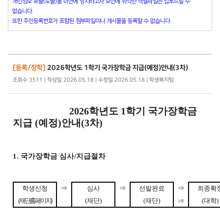
개인정보 유출(노출)을 미연에 방지하고자 보안에 취약한 엑셀파일은 업로드할 수
없습니다.
또한 주민등록번호가 포함된 첨부파일이나 게시물을 등록할 수 없습니다.
[등록/장학]
2026학년도 1학기 국가장학금 지급(예정)안내(3차)
조회수 3511 | 작성일 2026.05.18 | 수정일 2026.05.18 | 학생복지팀
2026
학년도
1
학기 국가장학금
지급
(
예정
)
안내
(3
차
)
1.
국가장학금 심사
/
지급절차
⇒
⇒
⇒
학생신청
심사
선발완료
최종확
(
재단홈페이지
)
(
재단
)
(
재단
)
(
대학
)
2
주