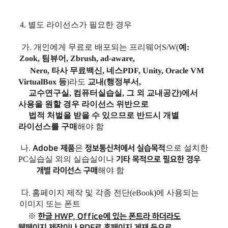
4. 별도 라이선스가 필요한 경우
가. 개인에게 무료로 배포되는 프리웨어S/W(
예:
Zook, 팀뷰어, Zbrush, ad-aware,
Nero, 타사 무료백신, 네스PDF, Unity, Oracle VM
VirtualBox 등
)라도
교내(행정부서,
교수연구실,
컴퓨터실습실,
그 외 교내공간)에서
사용을 원할 경우 라이선스 위반으로
법적 처벌을 받을 수 있으므로 반드시 개별
라이선스를
구매
해야 함
나.
Adobe 제품
은
정보통신처에서 실습목적
으로 설치한
PC실습실 외의 실습실이나
기타 목적으로 필요한 경우
개별 라이선스 구매
해야 함
다.
홈페이지 제작 및 각종 전단(eBook)에 사용되는
이미지 또는 폰트
※
한글 HWP, Office에 있는 폰트라 하더라도
웹페이지 제작이나 PDF로 홈페이지 게재 등으로