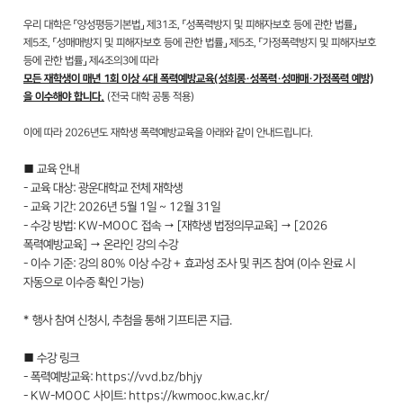
우리 대학은 「양성평등기본법」 제31조, 「성폭력방지 및 피해자보호 등에 관한 법률」
제5조, 「성매매방지 및 피해자보호 등에 관한 법률」 제5조, 「가정폭력방지 및 피해자보호
등에 관한 법률」 제4조의3에 따라
모든 재학생이 매년 1회 이상 4대 폭력예방교육(성희롱·성폭력·성매매·가정폭력 예방)
을 이수해야 합니다.
(전국 대학 공통 적용)
이에 따라 2026년도 재학생 폭력예방교육을 아래와 같이 안내드립니다.
■ 교육 안내
- 교육 대상: 광운대학교 전체 재학생
- 교육 기간: 2026년 5월 1일 ~ 12월 31일
- 수강 방법: KW-MOOC 접속 → [재학생 법정의무교육] → [2026
폭력예방교육] → 온라인 강의 수강
- 이수 기준: 강의 80% 이상 수강 + 효과성 조사 및 퀴즈 참여 (이수 완료 시
자동으로 이수증 확인 가능)
* 행사 참여 신청시, 추첨을 통해 기프티콘 지급.
■ 수강 링크
- 폭력예방교육:
https://vvd.bz/bhjy
- KW-MOOC 사이트:
https://kwmooc.kw.ac.kr/