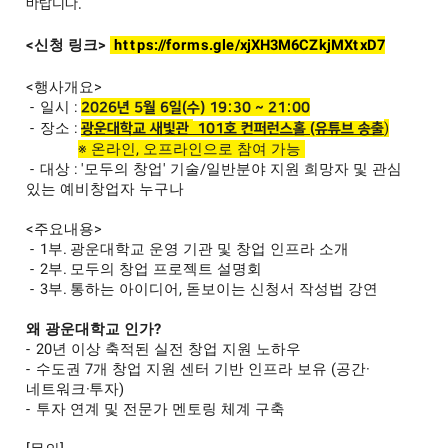
바랍니다.
<신청 링크>
https://forms.gle/xjXH3M6CZkjMXtxD7
<행사개요>
-
일시 :
2026년 5월 6일(수) 19:30 ~ 21:00
-
장소 :
​)
광운대학교 새빛관
101호 컨퍼런스홀 (유튜브 송출
※ 온라인, 오프라인으로 참여 가능
-
대상 :
'모두의 창업' 기술/일반분야 지원 희망자 및 관심
있는 예비창업자 누구나
<
​주요내용>
- 1부
. 광운대학교 운영 기관 및 창업 인프라 소개​
- 2부
. 모두의 창업 프로젝트 설명회
- 3부
. 통하는 아이디어, 돋보이는 신청서 작성법 강연​​
왜 광운대학교 인가?
- 20년 이상 축적된 실전 창업 지원 노하우
- 수도권 7개 창업 지원 센터 기반 인프라 보유 (공간·
네트워크·투자)
- 투자 연계 및 전문가 멘토링 체계 구축