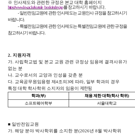
※
인사제도와 관련한 규정은 본교 대학
홈페이지
https://www.kw.ac.kr/ko/rule_book/index.jsp
를
참고하시기 바랍니다
.
-
일반전임교원에 관한 인사제도는 교원인사 규정을 참고하시기
바랍니다
.
-
특별전임교원에 관한 인사제도는 특별전임교원에 관한 규정을
참고하시기 바랍니다
.
2.
지원자격
가
.
사립학교법 및 본교 교원 관련
규정상
임용에 결격사유가
없는 분
나
.
교수로서의 교양과 인성을 갖춘 분
다
.
교육공무원임용령 제
4
조의
3
에 따라
,
일부 학과의 경우
특정 대학 학사학위 소지자의
임용이
제한됨
학과
(
부
)
채용 제한 대학
(
학사 학위
)
소프트웨어학부
서울대학교
■
일반전임교원
가
.
해당 분야 박사학위를 소지한 분
(2026
년
8
월 박사학위