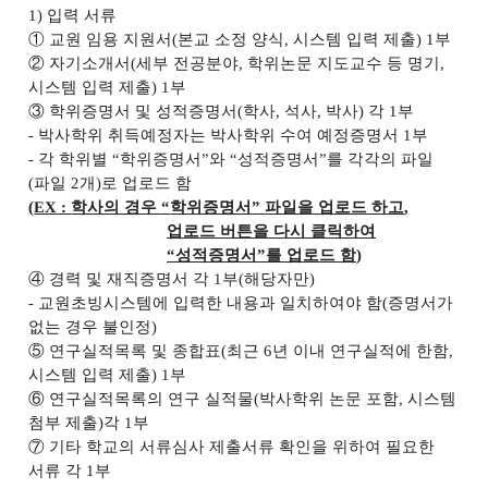
1)
입력 서류
①
교원 임용 지원서
(
본교 소정 양식
,
시스템 입력 제출
) 1
부
②
자기소개서
(
세부 전공분야
,
학위논문 지도교수 등 명기
,
시스템 입력 제출
) 1
부
③
학위증명서 및 성적증명서
(
학사
,
석사
,
박사
)
각
1
부
-
박사학위 취득예정자는 박사학위 수여 예정증명서
1
부
-
각 학위별
“
학위증명서
”
와
“
성적증명서
”
를 각각의 파일
(
파일
2
개
)
로 업로드 함
(
EX :
학사의 경우
“
학위증명서
”
파일을 업로드 하고
,
업로드 버튼을 다시 클릭하여
“
성적증명서
”
를 업로드 함
)
④
경력 및 재직증명서 각
1
부
(
해당자만
)
-
교원초빙시스템에 입력한 내용과 일치하여야 함
(
증명서가
없는 경우 불인정
)
⑤
연구실적목록 및 종합표
(
최근
6
년 이내 연구실적에 한함
,
시스템 입력 제출
) 1
부
⑥
연구실적목록의 연구 실적물
(
박사학위 논문 포함
,
시스템
첨부 제출
)
각
1
부
⑦
기타 학교의 서류심사 제출서류 확인을 위하여 필요한
서류 각
1
부