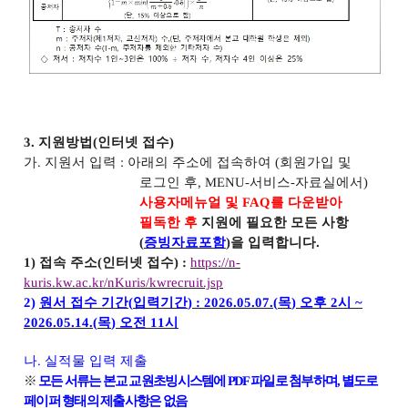
3.
지원방법
(
인터넷 접수
)
가
.
지원서 입력
:
아래의 주소에 접속하여
(
회원가입 및
로그인 후
, MENU-
서비스
-
자료실에서
)
사용자메뉴얼 및
FAQ
를 다운받아
필독한 후
지원에 필요한 모든 사항
(
증빙자료포함
)
을 입력합니다
.
1)
접속 주소
(
인터넷 접수
) :
https://n-
kuris.kw.ac.kr/nKuris/kwrecruit.jsp
2)
원서 접수 기간
(
입력기간
) : 2026.05.07.(
목
)
오후
2
시
~
2026.05.14.(
목
)
오전
11
시
나
.
실적물 입력 제출
※
모든 서류는 본교 교원초빙시스템에
PDF
파일로 첨부하며
,
별도로
페이퍼 형태의 제출사항은 없음