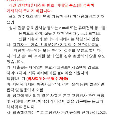
개인 연락처
(
휴대전화 번호
,
이메일 주소
)
를 정확히
기재하여 주시기
바랍니다
.
-
해외 거주자의 경우 연락 가능한 국내 휴대전화번호 기재
요망
-
심사 진행 중 제반사항 통보는
e-mail
또는 휴대전화 통보를
원칙으로 하며
,
잘못 기재한 연락처
(e-mail
포함
)
로
인한 지원자의 불이익에 대해서는 책임지지 않음
나
.
지원자는
1
개의 초빙분야만 지원할 수 있으며
,
중복
지원한 경우에는 모든 분야의 접수를 무효로 합니다
.
다
.
해당 분야에 적격한 분이 없을 경우 초빙하지 않을 수도
있습니다
.
라
.
제
출물은 빠짐없이 본교의 교원초빙시스템에 업로드
하여야 하며
,
서류 미비에 따른 불이익은
지원자의
책임입니다
.
(
박사학위논문 필수 제출
)
마
.
지원자에 대한 허위사실
(
성적
,
경력
,
실적 등
)
이 발견되면
합격 및 임용이 취소됨
바
.
공고에 명시되지 않은 사항은 본교 교원인사 관련 규정
및 지침에 의하며
,
해석상의 이견이
있을 경우에는 본교의
해석에 따릅니다
.
사
.
최
종합격자는 본교 교원인사 관련 규정에 근거하여
2026.