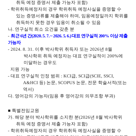
취득 예정 증명서 제출 가능자 포함
)
-
학위취득예정자의 경우 학위취득 예정사실을 증명할 수
있는 증명서류를 제출해야 하며
,
임용예정일까지 학위를
취득하지 못한 경우 임용이 취소될 수 있음
나
.
연구실적 최소 요건을 갖춘 분
-
최
근
6
년 간
(2020. 5. 7. ~ 2026. 5. 6.)
대표 연구실적
200%
이상 제출
가능자
- 2024. 8. 31.
이후 박사학위 취득자 또는
2026
년
8
월
박사학위 취득 예정자는 대표 연구실적이
200%
에
미달하는 경우도
지원 가능
-
대표 연구실적 인정 범위
: KCI
급
, SCI
급
(SCIE, SSCI,
A&HCI
등
)
논문
, SCOPUS
논문
,
전문 학술서적
(
또는
역서
)
다
.
영어강의 가능자
(
임용 후 영어강의 의무조항 부과
)
■
특별전임교원
가
.
해당 분야 박사학위를 소지한 분
(2026
년
8
월 박사학위
취득 예정 증명서 제출 가능자 포함
)
-
학위취득예정자의 경우 학위취득 예정사실을 증명할 수