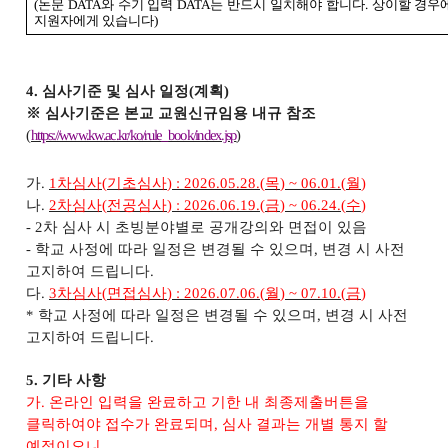
(
논문
DATA
와 수기 입력
DATA
는 반드시 일치해야 합니다
.
상이할 경우에
지원자에게 있습니다
)
4.
심사기준 및 심사 일정
(
계획
)
※
심사기준은 본교 교원신규임용 내규 참조
(
https://www.kw.ac.kr/ko/rule_book/index.jsp
)
가
.
1
차심사
(
기초심사
) :
2026.05.28.(
목
) ~ 06.01.(
월
)
나
.
2
차심사
(
전공심사
) :
2026.06.19.(
금
) ~ 06.24.(
수
)
- 2
차 심사 시 초빙분야별로 공개강의와 면접이 있음
-
학교 사정에 따라 일정은 변경될 수 있으며
,
변경 시 사전
고지하여 드립니다
.
다
.
3
차심사
(
면접심사
) :
2026.07.06.(
월
) ~ 07.10.(
금
)
*
학교 사정에 따라 일정은 변경될 수 있으며
,
변경 시 사전
고지하여 드립니다
.
5.
기타 사항
가
.
온라인 입력을 완료하고 기한 내 최종제출버튼을
클릭하여야 접수가 완료되며
,
심사 결과는
개별 통지 할
예정이오니