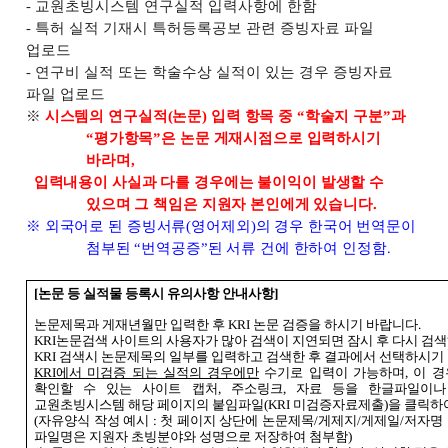
-
교원초빙시스템 연구실적 입력사항에 한함
-
특허 실적 기재시 특허등록공보 관련 증빙자료 파일
업로드
-
연구비 실적 또는 학술수상 실적이 있는 경우 증빙자료
파일 업로드
※
시스템의 연구실적
(
논문
)
입력 항목 중
“
학술지 구분
”
과
“
평가항목
”
은 논문 게재시점으로 입력하시기
바라며
,
입력내용이 사실과 다를 경우에는 불이익이 발생할 수
있으며 그 책임은 지원자 본인에게 있습니다
.
※
외국어로 된 증빙서류
(
영어제외
)
의 경우 한국어 번역문이
첨부된
“
번역공증
”
된 서류 건에 한하여 인정함
.
[
논문 등 실적물 등록시 유의사항 안내사항
]
논문제목과 게재년월만 입력한 후
KRI
논문 검증을 하시기 바랍니다
.
KRI
논문검색 사이트의 사용자가 많아 검색이 지연되면 잠시 후 다시 검
KRI
검색시 논문제목의 일부를 입력하고 검색한 후 결과에서 선택하시기
KRI
에서 미검증 되는 실적의 경우에만
수기로 입력이 가능하며
,
이 경
확인할 수 있는 사이트 캡처
,
주소링크
,
자료 등을 한글파일이나
교원초빙시스템 해당 페이지의 붙임파일
(KRI
미검증자료제출
)
을 클릭하
(
자유양식 작성 예시
:
첫 페이지 상단에 논문제목
/
게제지
/
게제일
/
저자명
파일명은 지원자 초빙분야와 성명으로 저장하여 첨부함
)