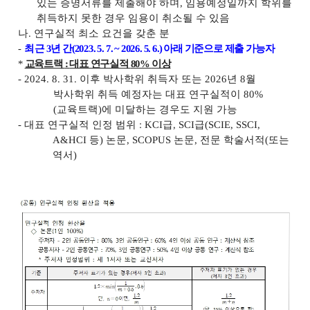
있는 증명서류를 제출해야 하며
,
임용예정일까지 학위를
취득하지 못한 경우 임용이 취소될 수 있음
나
.
연구실적 최소 요건을 갖춘 분
-
최
근
3
년 간
(2023. 5. 7. ~ 2026. 5. 6.)
아래 기준으로 제출 가능자
*
교육트랙
:
대표 연구실적
80%
이상
- 2024. 8. 31.
이후 박사학위 취득자 또는
2026
년
8
월
박사학위 취득 예정자는 대표 연구실적이
80%
(
교육트랙
)
에 미달하는 경우도 지원 가능
-
대표 연구실적 인정 범위
: KCI
급
, SCI
급
(SCIE, SSCI,
A&HCI
등
)
논문
, SCOPUS
논문
,
전문 학술서적
(
또는
역서
)