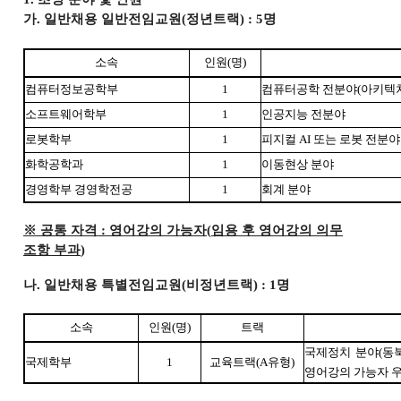
가
.
일반채용 일반전임교원
(
정년트랙
) : 5
명
소속
인원
(
명
)
컴퓨터정보공학부
1
컴퓨터공학 전분야
(
아키텍
소프트웨어학부
1
인공지능 전분야
로봇학부
1
피지컬
AI
또는 로봇 전분야
화학공학과
1
이동현상 분야
경영학부 경영학전공
1
회계 분야
※
공통 자격
:
영어강의 가능자
(
임용 후 영어강의 의무
조항 부과
)
나
.
일반채용 특별전임교원
(
비정년트랙
) : 1
명
소속
인원
(
명
)
트랙
국제정치 분야
(
동
국제학부
1
교육트랙
(A
유형
)
영어강의 가능자 