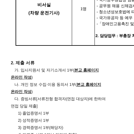
비서실
-
공무원 채용 신체검
1
명
-
청소년성보호법에 따
(차량 운전기사)
-
국가유공자 등 예우 
-
「
장애인고용촉진 및
2. 담당업무 : 부총장
2.
제출 서류
가
.
입사지원서 및 자기소개서
1
부
(
본교 홈페이지
온라인 작성
)
나
.
개인 정보 수집
·
이용 동의서
1
부
(
본교 홈페이지
온라인 작성
)
다
.
증빙서류
[
서류전형 합격자
(
면접 대상자
)
에 한하여
면접 당일 제출
]
1)
졸업증명서
1
부
2)
성적증명서
1
부
3)
경력증명서
1
부
(
해당자
)