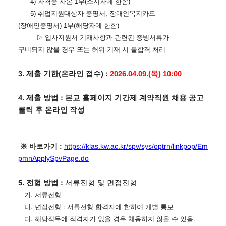
4)
자격증 사본
1
부
(
소지자에 한함
)
5)
취업지원대상자 증명서
,
장애인복지카드
(
장애인증명서
) 1
부
(
해당자에 한함
)
▷
입사지원서 기재사항과 관련된 증빙서류가
구비되지 않을 경우 또는 허위 기재 시 불합격 처리
3.
제출 기한
(
온라인 접수
) :
2026.04.09.(목
) 10:00
4.
제출 방법
:
본교 홈페이지 기간제 계약직원 채용 공고
클릭 후 온라인 작성
※
바로가기
:
https://klas.kw.ac.kr/spv/sys/optrn/linkpop/Em
pmnApplySpvPage.do
5.
전형 방법
:
서류전형 및 면접전형
가
.
서류전형
나
.
면접전형
:
서류전형 합격자에 한하여 개별 통보
다
.
해당직무에 적격자가 없을 경우 채용하지 않을 수 있음
.