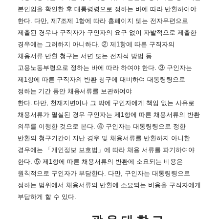
본인임을 확인한 후 대통령령으로 정하는 바에 따라 반환하여야
한다
.
다만
,
제
7
조제
1
항에 따라 홈페이지 또는 전자우편으로
제출된 경우나
구직자가 구인자의 요구 없이 자발적으로 제출한
경우에는 그러하지 아니하다
.
②
제
1
항에 따른 구직자의
채용서류 반환 청구는 서면 또는 전자적 방법 등
고용노동부령으로 정하는
바에 따라 하여야 한다
.
③
구인자는
제
1
항에 따른 구직자의 반환 청구에 대비하여 대통령령
으로
정하는 기간 동안 채용서류를 보관하여야
한다
.
다만
,
천재지변이나 그 밖에 구인자에
게 책임 없는 사유로
채용서류가 멸실된 경우 구인자는 제
1
항에 따른 채용서류의 반환
의무를 이행한 것으로 본다
.
④
구인자는 대통령령으로 정한
반환의 청구기간이 지난 경우 및
채용서류를 반환하지 아니한
경우에는
「
개인정보 보호법
」
에 따라 채용 서류를 파기하여야
한다
.
⑤
제
1
항에 따른 채용서류의 반환에 소요되는 비용은
원칙적으로 구인자가 부담한다
.
다만
,
구인자는 대통령령으로
정하는 범위에서 채용서류의 반환에 소요되는 비용을 구직자에게
부담하게 할 수 있다
.