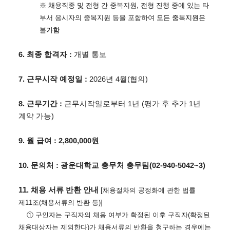
※
채용직종 및 전형 간 중복지원
,
전형 진행 중에 있는 타
부서 응시자의 중복지원 등을 포함하여
모든 중복지원은
불가함
6.
최종 합격자
:
개별 통보
7.
근무시작 예정일
:
2026
년 4
월
(
협의
)
8.
근무기간
:
근무시작일로부터
1
년
(
평가 후 추가
1
년
계약 가능
)
9.
월 급여
: 2,800,000
원
10.
문의처
:
광운대학교 총무처 총무팀
(02-940-5042~3)
11.
채용 서류 반환 안내
[
채용절차의 공정화에 관한 법률
제
11
조
(
채용서류의 반환 등
)]
①
구인자는 구직자의 채용 여부가 확정된 이후 구직자
(
확정된
채용대상자는 제외한다
)
가
채용서류의 반환을 청구하는 경우에는