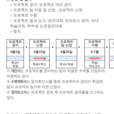
○
프로젝트 공지
:
프로젝트 개요 공지
○
프로젝트 팀 지원 및 선정
:
프로젝트 신청
○
프로젝트 수행
○
​
프로젝트 결과 보고
:
경진대회
,
컨퍼런스 참여
,
국내
학술대회
,
학부생 논문경진대회
○
절차
프로젝트
프로젝트
프로젝트
프로젝트
공지
신청
팀 선정
수행
‣
‣
‣
‣
4
월
1
일
4
월
15
일
4
월
24
일
5-7
월
-
제안서제출
-
수행계획서
학교
➪
학생
/
학생
➪
학교
학교
➪
학생
학생
지도교수
※
는 프로젝트를 준비하는 팀이 적절한 주제를 선정하여
제안서
지원하는 양식
※
는 참여확인서를 통해 프로젝트의 참여가 확정된
수행계획서
팀의 프로젝트 참가에 대한 신청서
※
는 프로젝트 완료 후 프로젝트 결과물을 보고하는
결과보고서
양식