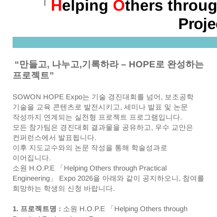
「
H
elping
O
thers throu
Proj
“
만들고
,
나누고
,
기록하라
–
HOPE
로 완성하는
프로젝트
”
SOWON HOPE Expo
는 기술 경진대회를 넘어
,
보조공학
기술을 교육 콘텐츠로 발전시키고
,
세미나 발표 및 논문
작성까지 연계되는 실천형 프로젝트 프로그램입니다
.
모든 참가팀은 경진대회 결과물을 공유하고
,
우수 교안은
컨퍼런스에서 발표됩니다
.
이후 지도교수와의 논문 작성을 통해 학술성과로
이어집니다
.
소원
H.O.P.E
「
Helping Others through Practical
Engineering
」
Expo 2026
을 아래와 같이 공지하오니
,
참여를
희망하는 학생의 신청 바랍니다
.
1.
프로젝트명
:
소원
H.O.P.E
「
Helping Others through