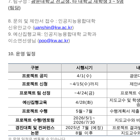
7.
팀구성
:
광운대학교 전교생
,
타 대학교 재학생
3 ~ 5
명
(
팀당
)
8.
문의 및 제안서 접수
:
인공지능융합대학
신유안교수
(
uanshin@kw.ac.kr
)
9.
예산집행교육
:
인공지능융합대학 교학과
이소연선생님
(
poo@kw.ac.kr
)
10.
운영 일정
구분
시행시기
프로젝트 공지
4/1(
수
)
광운
프로젝트 신청
~4/15(
수
)
까지
제안
프로젝트 팀 선정
~4/24(
금
)
프로젝트 
지도교수 및 학
예산집행교육
4/28(
화
)
프로젝트 수행
5
월
~7
월
수행계획서 제출
2026/5/1~
프로젝트 수행
/
멘토링
지도교수와 
2026/7/30
경진대회 및 컨퍼런스
2025
년
7
월
(
예정
)
프로젝트 결과
논문
8
월 이후
지도교수와
※
운영 일정은 변동될 수 있습니다
.