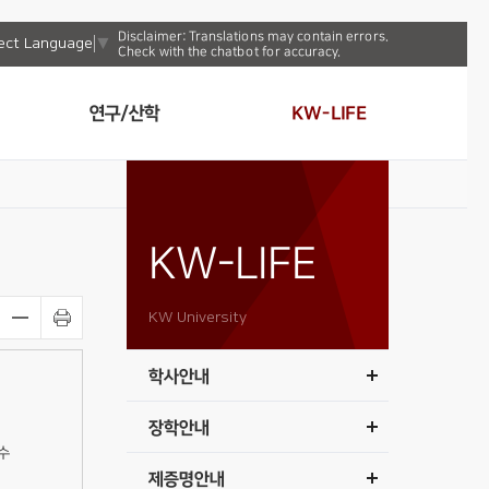
Disclaimer: Translations may contain errors.
ect Language
▼
Check with the chatbot for accuracy.
연구/산학
KW-LIFE
KW-LIFE
KW University
학사안내
장학안내
수
제증명안내