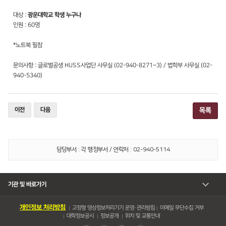
대상 :
광운대학교 학생 누구나
인원 : 60명
*노트북 필참
문의사항 : 글로벌공생 HUSS사업단 사무실 (02-940-8271~3) / 법학부 사무실 (02-
940-5340)
이전
다음
목록
담당부서 : 각 행정부서 / 연락처 : 02-940-5114
기관 및 바로가기
개인정보 처리방침
고정형 영상정보처리기기 운영・관리방침
이메일 무단수집 거부
대학정보공시
정보공개
위치 및 교통안내