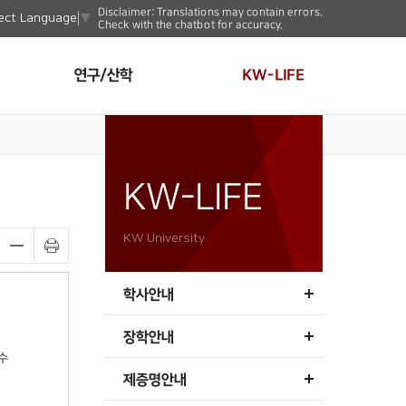
Disclaimer: Translations may contain errors.
ect Language
▼
Check with the chatbot for accuracy.
연구/산학
KW-LIFE
KW-LIFE
KW University
학사안내
장학안내
수
제증명안내