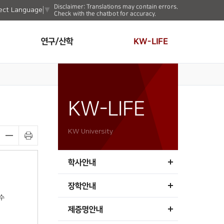
Disclaimer: Translations may contain errors.
ect Language
▼
Check with the chatbot for accuracy.
연구/산학
KW-LIFE
KW-LIFE
KW University
학사안내
장학안내
수
제증명안내