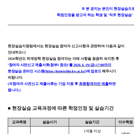
※
본 공지는 본인이 현장실습으로
학점인정을 받고자 하는 학생 및
‘
직무 현장실습
’
현장실습지원팀에서는 현장실습 참여자 신고사항과 관련하여 다음과 같이
안내하오니
2026
학년도 하계방학 현장실습 참여자는 아래 사항을 꼼꼼히 숙지한 후
‘
참여자 사전신고 제출서류
(
첨부
1
참조
)’
를
2026. 6. 19.(
금
) 17:00
까지
현장실습 온라인 시스템
(
https://internship.kw.ac.kr/
)
에 업로드
해주시기
바랍니다
.
(
※
참여자 사전신고 제출서류는 기업 지원 후
최종합격자만 제출
하면
됩니다
.)
■
현장실습 교육과정에 따른 학점인정 및 실습기간
교과목명
실습시기
실습기간
이수학점
1
개월 이상
3
학점