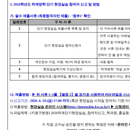
3. 2026
학년도 하계방학 단기 현장실습 참여자 신고 및 방법
가
.
필수 제출서류
(
최종합격자만 제출
) - ‘
첨부
1’
확인
일련번호
구 비 서 류
1
단기 현장실습 제출서류 목록 및 표지
-
각 구비서류 제출 여부
-
자주 사용하는 이메일
-
핸드폰 및 이메일주소
2
단기 현장실습 참여신청서
-
모든 서류 안내는 핸
연락이 안 될 경우 책
3
개인정보 수집
.
이용
.
제
3
자 제공 동의서
-
내용 필독
4
현장실습학기제 수강신청서
- ‘
하계방학
’
개설 교과
5
합격 증빙자료
(
합격메일
,
통지서
,
증명서 등
)
-
정규직원이 아닌
,
현
나
.
제출방법
:
▶
위 서류
1
~5
를
【
별첨
1
】
을 표지로 사용하여
PDF
파일로 시스
1)
신고기간
:
2026. 6. 19.(
금
) 17:00
까지
(
혹은 현장실습 시작일 전까지
/
기한 이
2)
제출방법
:
현장실습 온라인 시스템
(
https://internship.kw.ac.kr/
)
▶
신청관리
3)
파일제목
: (
지원구분명
) 2026
하계단기현장실습
_
참여자신고
_
학과명
_
홍길동
※
직접 교수님 승인을 받지 못하는 학생은 아래
<
온라인 