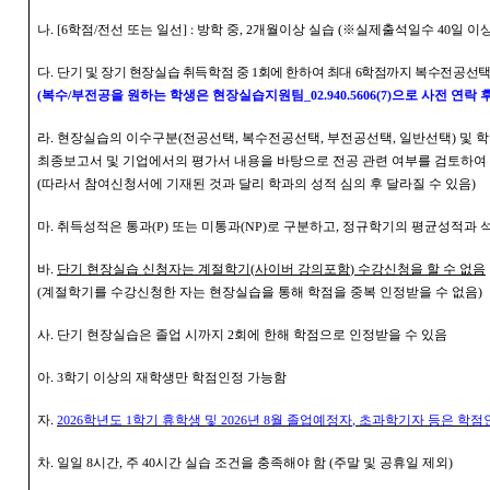
나
. [6
학점
/
전선 또는 일선
] :
방학 중
, 2
개월이상 실습
(
※
실제출석일수
40
일 이
다
.
단기 및 장기 현장실습 취득학점 중
1
회에 한하여 최대
6
학점까지 복수전공선택 
(
복수
/
부전공을 원하는 학생은 현장실습지원팀
_02.940.5606(7)
으로 사전 연락 
라
.
현장실습의 이수구분
(
전공선택
,
복수전공선택
,
부전공선택
,
일반선택
)
및 학
최종보고서 및 기업에서의 평가서 내용을 바탕으로 전공 관련 여부를 검토하여
(
따라서 참여신청서에 기재된 것과 달리 학과의 성적 심의 후 달라질 수 있음
)
마
.
취득성적은 통과
(P)
또는 미통과
(NP)
로 구분하고
,
정규학기의 평균성적과 석
바
.
단기 현장실습 신청자는 계절학기
(
사이버 강의포함
)
수강신청을 할 수 없음
(
계절학기를 수강신청한 자는 현장실습을 통해 학점을 중복 인정받을 수 없음
)
사
.
단기 현장실습은 졸업 시까지
2
회에 한해 학점으로 인정받을 수 있음
아
. 3
학기 이상의 재학생만 학점인정 가능함
자
.
2026
학년도
1
학기 휴학생 및
2026
년
8
월 졸업예정자
,
초과학기자 등은 학점인
차
.
일일
8
시간
,
주
40
시간 실습 조건을 충족해야 함
(
주말 및 공휴일 제외
)