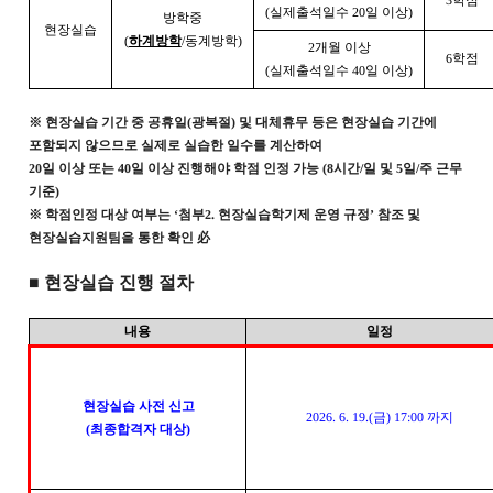
(
실제출석일수
20
일 이상
)
방학중
현장실습
(
하계방학
/
동계방학
)
2
개월 이상
6
학점
(
실제출석일수
40
일 이상
)
※
현장실습 기간 중 공휴일
(
광복절
)
및 대체휴무 등은 현장실습 기간에
포함되지 않으므로 실제로 실습한 일수를 계산하여
20
일 이상 또는
40
일 이상 진행해야 학점 인정 가능
(8
시간
/
일 및
5
일
/
주 근무
기준
)
※
학점인정 대상 여부는
‘
첨부
2.
현장실습학기제 운영 규정
’
참조 및
현장실습지원팀을 통한 확인
必
■
현장실습 진행 절차
내용
일정
현장실습 사전 신고
2026. 6. 19.(
금
) 17:00
까지
(
최종합격자 대상
)