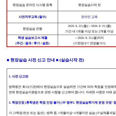
현장실습 온라인 시스템 등록
현장실습시작 전
사전직무교육
(
필수
)
온라인 교육
2026. 6. 22.(
월
) ~ 2026. 8. 31.(
월
)
현장실습 진행
기간 내
1
개월 이상 또는
2
개월 이상
학생 실습보고서 제출
~ 2026. 8. 31.(
월
)
까지
(
주간
/
결과
/
후기
/
설문
)
(
기한엄수
!!
연장불가
!!)
■
현장실습 사전 신고 안내
■
(
실습시작 전
)
1.
사전 신고란
방학동안 회사
(
기관
)
에서 현장실습으로 실습하면 기간에 따라 학점을 인정해
전에 현장실습지원팀으로 관련 사항을 신고해야 합니다
.
자세한 사항은 아래 
2.
학점인정
(
휴학생은 학점 인정 불가
) [
※
‘
첨부
2.
현장실습학기제 운영 규정
’
참
가
. [3
학점
/
전선 또는 일선
] :
방학 중
, 1
개월이상
~2
개월미만 실습
(
※
실제출석