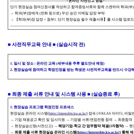
-----------------------------------------------
<
온라인 사전신고 방법
>
------------------------
단기 현장실습 참여신청서를 작성하고 합격증빙서류와 함께 스캔하여 학과
(
부
)
→
학과
(
부
)
장에게
(
전화 등으로
)
우선 승인 이메일 답장 부탁
→ 【
학과
(
부
)
장 답장
+
첨부
1.
단기 현장실습 필수 제출서류
】
를 시스템 업로드
-------------------------------------------------------------------------------------------------------
■
사전직무교육 안내
■
(
실습시작 전
)
1.
일시 및 장소
:
온라인 교육
(
세부내용 추후 별도안내 예정
)
2.
현장실습에 참여하고 학점인정을 받는 학생은 사전직무교육을 반드시 수강
■
최종 제출 서류 안내 및 시스템 사용
■
(
실습종료 후
)
1.
현장실습 프로그램 학점인정 프로세스
현장실습 온라인 시스템
(
https://internship.kw.ac.kr/
)
접속
(
※
KLAS
아이디
,
비밀번
→
기업 채용공고 확인 및 입사지원
→
기업별 서류
/
면접전형 참여
→
최종합격
→
현장실습신청
(
사전신고
)
→
해당기업
-
학교 간 업무협약 체결
(3
자협약
)
→
현
→
최종 제출 서류 현장실습 온라인 시스템
(
https://internship.kw.ac.kr/
)
통해 제