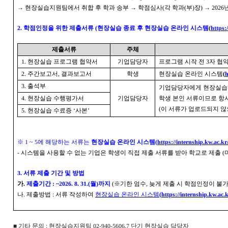
→
현장실습지원팀에서 취합 후 학과 송부
→
학점심사
(
각 학과
(
부
)
장
)
→
2026
2.
학점인정을 위한 제출서류
(
현장실습 종료 후 현장실습 온라인 시스템
(
https:
제출서류
주체
1.
현장실습 프로그램 협약서
기업담당자
프로그램 시작 전
3
자 협
2.
주간보고서
,
결과보고서
학생
현장실습 온라인 시스템
(
h
3.
출석부
기업담당자에게 현장실습
4.
현장실습 수행평가서
기업담당자
학생 본인 서류이므로 항
(
이 서류가 업로드되지 않
5.
현장실습 수료증
‘
사본
’
※
1 ~ 5
에 해당하는 서류는
현장실습 온라인 시스템
(
https://internship.kw.ac.kr
-
시스템을 사용할 수 없는 기업은 학생이 직접 제출 서류를 받아 학교로 제출
(
3.
서류 제출 기간 및 방법
가
.
제출기간
: ~2026. 8. 31.(
월
)
까지
(
※
기한 엄수
,
늦게 제출 시 학점인정이 불가
나
.
제출방법
:
서류 작성하여
현장실습 온라인 시스템
(
https://internship.kw.ac.k
■
기타 문의
:
현장실습지원팀
02-940-5606,7
단기 현장실습 담당자