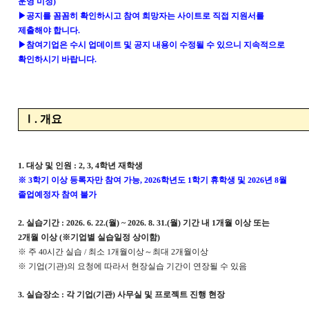
운영 미정
)
▶
공지를 꼼꼼히 확인하시고 참여 희망자는 사이트로 직접 지원서를
제출해야 합니다
.
▶
참여기업은 수시 업데이트 및 공지 내용이 수정될 수 있으니 지속적으로
확인하시기 바랍니다
.
Ⅰ
.
개요
1.
대상 및 인원
: 2, 3, 4
학년 재학생
※
3
학기 이상 등록자만 참여 가능
, 2026
학년도
1
학기 휴학생 및
2026
년
8
월
졸업예정자 참여 불가
2.
실습기간
: 2026. 6. 22.(
월
) ~ 2026. 8. 31.(
월
)
기간 내
1
개월 이상 또는
2
개월 이상
(
※
기업별 실습일정 상이함
)
※
주
40
시간 실습
/
최소
1
개월이상
～
최대
2
개월이상
※
기업
(
기관
)
의 요청에 따라서 현장실습 기간이 연장될 수 있음
3.
실습장소
:
각 기업
(
기관
)
사무실 및 프로젝트 진행 현장