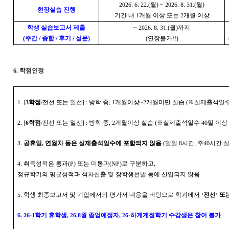
2026. 6. 22.(
월
) ~ 2026. 8. 31.(
월
)
현장실습 진행
기간 내
1
개월 이상 또는
2
개월 이상
학생 실습보고서 제출
~ 2026. 8. 31.(
월
)
까지
(
주간
/
종합
/
후기
/
설문
)
(
연장불가
!!)
6.
학점인정
1. [
3
학점
/
전선 또는 일선
] :
방학 중
, 1
개월이상
~2
개월미만 실습
(
※
실제출석일
2. [
6
학점
/
전선 또는 일선
] :
방학 중
, 2
개월이상 실습
(
※
실제출석일수
40
일 이상
3.
공휴일
,
연월차 등은 실제출석일수에 포함되지 않음
(
일일
8
시간
,
주
40
시간 
4.
취득성적은 통과
(P)
또는 미통과
(NP)
로 구분하고
,
정규학기의 평균성적과 석차산출 및 장학생선발 등에 산입되지 않음
5.
학생 최종보고서 및 기업에서의 평가서 내용을 바탕으로 학과에서
‘
전선
’
또
6. 26-1
학기 휴학생
, 26.8
월 졸업예정자
, 26-
하계계절학기 수강생은 참여 불가