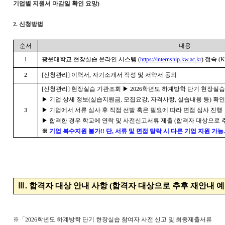
기업별 지원서 마감일 확인 요망
)
2.
신청방법
순서
내용
1
광운대학교 현장실습 온라인 시스템
(
https://internship.kw.ac.kr
)
접속
(
2
[
신청관리
]
이력서
,
자기소개서 작성 및 서약서 동의
[
신청관리
]
현장실습 기관조회
▶
2026
학년도 하계방학 단기 현장실습
▶
기업 상세 정보
(
실습지원금
,
모집요강
,
자격사항
,
실습내용 등
)
확
3
▶
기업에서 서류 심사 후 직접 선발 혹은 필요에 따라 면접 심사 진행
▶
합격한 경우 학교에 연락 및 사전신고서류 제출
(
합격자 대상으로 
※
기업 복수지원 불가
!!
단
,
서류 및 면접 탈락 시 다른 기업 지원 가능
.
Ⅲ
.
합격자 대상 안내 사항
(
합격자 대상으로 추후 재안내 
※「
2026
학년도 하계방학 단기 현장실습 참여자 사전 신고 및 최종제출서류