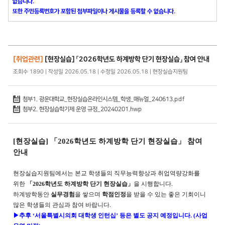
없습니다.
또한 주민등록번호가 포함된 첨부파일이나 게시물을 등록할 수 없습니다.
[취업관련]
[현장실습] 「2026학년도 하계방학 단기 현장실습」 참여 안내
조회수 1890 | 작성일 2026.05.18 | 수정일 2026.05.18 | 현장실습지원팀
첨부1. 광운대학교_현장실습온라인시스템_학생_매뉴얼_240613.pdf
첨부2. 현장실습학기제 운영 규정_20240201.hwp
[
현장실습
]
「
2026
학년도 하계방학 단기 현장실습
」
참여
안내
현장실습지원팀에서는 본교 학생들의 직무능력향상과 취업역량강화를
위한
「
2026
학년도 하계방학 단기 현장실습
」
을 시행합니다
.
하계방학동안
실무경험
을 쌓으며
학점인정
을 받을 수 있는 좋은 기회이니
많은 학생들의 관심과 참여 바랍니다
.
▶
추후
‘
서울특별시의회 대학생 인턴십
’
등은 별도 공지 예정입니다
. (
사업