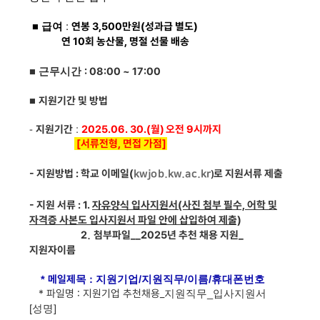
연봉 3,500만원(성과급 별도)
■ 급여
:
연 10회 농산물, 명절 선물 배송
: 08:00 ~ 17:00
■ 근무시간
지원기간 및 방법
■
지원기간
2025.06. 30.(월) 오전 9시까지
-
:
[
서류전형, 면접 가점]
- 지원방법
: 학교 이메일
(
​로 지원서류 제출
kwjob.kw.ac.kr
)
- 지원 서류
:
1.
입사지원서(사진 첨부 필수, 어학 및
자유
양식
자격증 사본도 입사지원서 파일 안에 삽입하여 제출)
2
첨부파일__2025년 추천 채용 지원_
.
지원자이름
메일제
​
*
목
: 지원기업
/지원직무/
이름
/
휴대폰번호
* 파일명 : 지원기업 추천채용
_
지원직무_입사지원서
[성명]