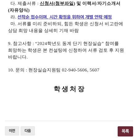
다
.
제출서류
:
신청서
(
첨부파일
)
및 이력서
/
자기소개서
(
자유양식
)
라
.
선착순 접수이며
,
시간 확정을 위하여 개별 연락 예정
마
.
서류를 미리 준비하되
,
힘든 학생은 신청서 비고란에
상담 희망 내용을 상세히 기재 바람
9.
참고사항
: “2024
학년도 동계 단기 현장실습
”
참여를
희망하는 학생은 본 컨설팅에 신청하여 서류 검토 후 지원
바랍니다
.
10.
문의
:
현장실습지원팀
02-940-5606, 5607
학 생 처 장
이전
다음
목록