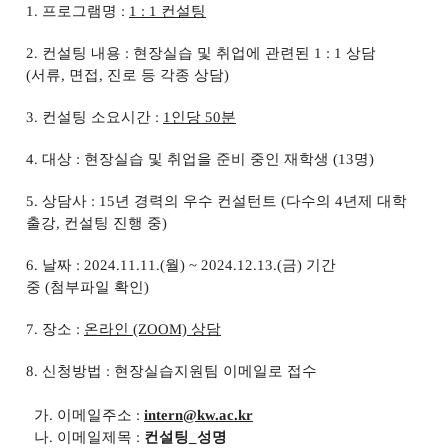
1.
프로그램명
:
1 : 1
컨설팅
2.
컨설팅 내용
:
현장실습 및 취업에 관련된
1 : 1
상담
(
서류
,
면접
,
진로
등 각종 상담)
3.
컨설팅 소요시간
:
1
인당
50
분
4.
대상
:
현장실습 및 취업을 준비 중인 재학생
(13
명
)
5.
상담사
: 15
년 경력의 우수 컨설턴트
(
다수의
4
년제 대학
출강
,
컨설팅 진행 중
)
6.
날짜
: 2024.11.11.(월
) ~ 2024.12.13.(
금
)
기간
중
(
첨부파일 확인
)
7.
장소
:
온라인
(ZOOM)
상담
8.
신청방법
:
현장실습지원팀 이메일로 접수
가
.
이메일주소
:
intern@kw.ac.kr
나
.
이메일제목
:
컨설팅
_
성명