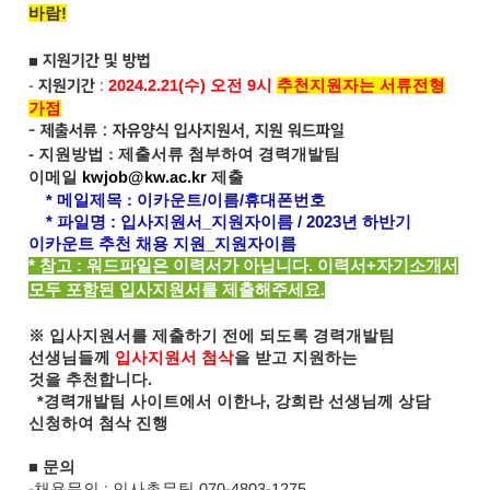
바람!
■
지원기간 및 방법
-
:
2024.2.21(수) 오전 9시
추천지원자는 서류전형
지원기간
가점
- 제출서류 : 자유양식 입사지원서, 지원 워드파일
- 지원방법
:
제출서류
첨부하여 경력개발팀
이메일
kwjob@kw.ac.kr
제출
*
메일제목
: 이카운트
/
이름
/
휴대폰번호
* 파일명 : 입사지원서_지원자이름 /
2023년 하반기
이카운트 추천 채용 지원_지원자이름
* 참고 : 워드파일은 이력서가 아닙니다. 이력서+자기소개서
모두 포함된 입사지원서를 제출해주세요.
※ 입사지원서를 제출하기 전에 되도록 경력개발팀
선생님들께
입사지원서 첨삭
을 받고 지원하는
것을
추천합니다.
*경력개발팀 사이트에서 이한나, 강희란 선생님께 상담
신청하여 첨삭 진행
■
문의
-채용문의 : 인사총무팀 070-4803-1275