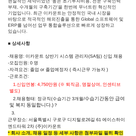
현실적인 제약이었던 '높은 초기투자비용, 전문 구축인력
부재,
수개월의 구축기간'을 한번에 무너트린 혁신적인
기업입니다.
최근 이카운트는 안정적인 국내 시장을
바탕으로 적극적인 해외진출을 통한 Global 소프트웨어 및
ERP를 넘어선 업무 통합솔루션으로 빠르게 성장하고
있습니다
.
■
상세사항
-채용명:
이카운트 상반기 시스템 관리자(SA팀) 신입 채용
-모집인원: 0 명
-자격요건:
졸업 or 졸업예정자 ( 즉시근무 가능자 )
-근로조건:
1.신입연봉: 4,750만원 (※ 퇴직금, 명절상여, 인센티브
별도)
수습기간동안 급여
2.채용형태: 정규직(
수습기간 3개월
/
및 복지 동일합니다.)
？
3.
근무장소: 서울특별시 구로구 디지털로26길 61 에이스하이
엔드타워 2차 (주)이카운트
* 회사 소개, 채용 일정 등 세부 사항은 첨부파일 필히 확인