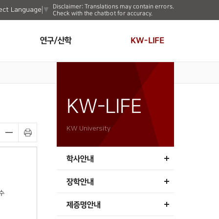
Disclaimer: Translations may contain errors.
ect Language
▼
Check with the chatbot for accuracy.
연구/산학
KW-LIFE
KW-LIFE
KW University
학사안내
장학안내
수
제증명안내