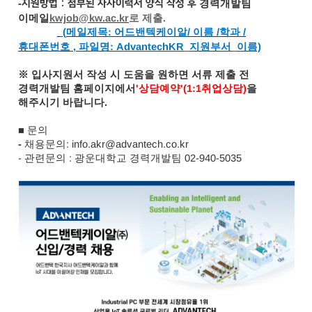
-
지원방법 : 첨부된 자사이력서 양식 작성 후
경력개발팀
이메일
kwjob@kw.ac.kr
로 제출
.
(
메일제목
: 어드밴텍케이알
/
이름
/
학과
/
휴대폰번호 ,
파일명:
AdvantechKR_
지원부서
_
이름)
※
입사지원서 작성 시 도움을 원하면 서류 제출 전
경력개발팀 홈페이지에서
'
상담예약
'(1:1
취업상담
)
을
해주시기 바랍니다
.
■ 문의
-
채용문의: info.akr@advantech.co.kr
-
관련문의
:
광운대학교 경력개발팀
02-940-5035