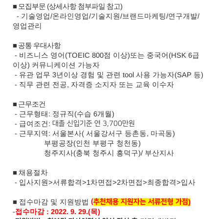
■ 모집부문 (상세사항 첨부파일 참고)
- 기술영업/온라인영업/기술지원/브랜드마케팅/연구개발/
영업관리
■ 공통 우대사항
- 비즈니스 영어(TOEIC 800점 이상)또는 중국어(HSK 6급
이상) 커뮤니케이션 가능자
- 유관 업무 3년이상 경험 및 관련 tool 사용 가능자(SAP 등)
- 직무 관련 전공, 자격증 소지자 또는 교육 이수자
■ 근무조건
- 근무형태: 정규직(수습 6개월)
- 급여조건:
대졸 신입기준 연 3,700만원
- 근무지역: 서울본사( 서울강서구 등촌동, 마곡동)
부평공장(인천 부평구 청천동)
청주지사(충북 청주시 흥덕구)/ 부산지사
■
채용절차
- 입사지원>서류합격>1차면접>2차면접>최종합격>입사
■
접수마감 및 지원방법
(
추천채용 지원자는 서류전형 가점
)
-
접수마감
: 2022. 9. 29.(목
)